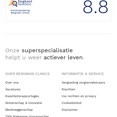
8.8
Klantwaardering
Bergman Clinics
Onze
superspecialisatie
helpt u weer
actiever leven
.
OVER BERGMAN CLINICS
INFORMATIE & SERVICE
Over ons
Vergoeding zorgverzekeraars
Vacatures
Klachten
Kwaliteitsrapportages
Uw rechten en privacy
Wetenschap & Innovatie
Cookiebeleid
Medezeggenschap
Disclaimer
ZKN Algemene Voorwaarden