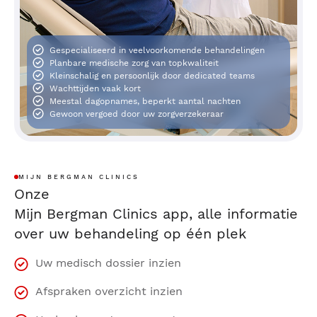
Gespecialiseerd in veelvoorkomende behandelingen
Planbare medische zorg van topkwaliteit
Kleinschalig en persoonlijk door dedicated teams
Wachttijden vaak kort
Meestal dagopnames, beperkt aantal nachten
Gewoon vergoed door uw zorgverzekeraar
MIJN BERGMAN CLINICS
Onze
Mijn Bergman Clinics app, alle informatie
over uw behandeling op één plek
Uw medisch dossier inzien
Afspraken overzicht inzien