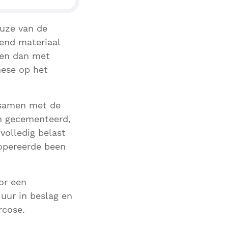
euze van de
dend materiaal
den dan met
ese op het
e samen met de
en gecementeerd,
volledig belast
eopereerde been
or een
uur in beslag en
rcose.