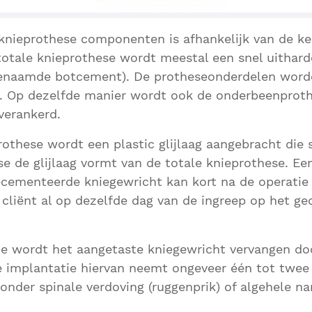
 knieprothese componenten is afhankelijk van de k
 totale knieprothese wordt meestal een snel uithar
genaamde botcement). De protheseonderdelen wor
. Op dezelfde manier wordt ook de onderbeenproth
 verankerd.
othese wordt een plastic glijlaag aangebracht di
 de glijlaag vormt van de totale knieprothese. E
ementeerde kniegewricht kan kort na de operatie 
cliënt al op dezelfde dag van de ingreep op het g
ie wordt het aangetaste kniegewricht vervangen do
 implantatie hiervan neemt ongeveer één tot twee 
onder spinale verdoving (ruggenprik) of algehele na