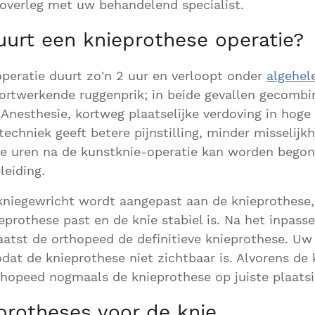
overleg met uw behandelend specialist.
uurt een knieprothese operatie?
peratie duurt zo'n 2 uur en verloopt onder
algehel
kortwerkende ruggenprik; in beide gevallen gecomb
e Anesthesie, kortweg plaatselijke verdoving in hoge
echniek geeft betere pijnstilling, minder misselijk
ele uren na de kunstknie-operatie kan worden bego
leiding.
kniegewricht wordt aangepast aan de knieprothese,
eprothese past en de knie stabiel is. Na het inpass
aatst de orthopeed de definitieve knieprothese. U
dat de knieprothese niet zichtbaar is. Alvorens de
thopeed nogmaals de knieprothese op juiste plaats
protheses voor de knie