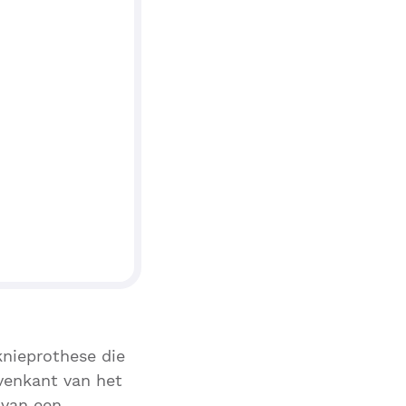
nieprothese die
venkant van het
 van een