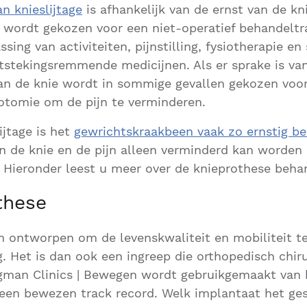
n knieslijtage
is afhankelijk van de ernst van de knie
ge wordt gekozen voor een niet-operatief behandeltra
sing van activiteiten, pijnstilling, fysiotherapie en
stekingsremmende medicijnen. Als er sprake is va
an de knie wordt in sommige gevallen gekozen voor
otomie om de pijn te verminderen.
lijtage is het
gewrichtskraakbeen vaak zo ernstig b
n de knie en de pijn alleen verminderd kan worden
 Hieronder leest u meer over de knieprothese beha
these
n ontworpen om de levenskwaliteit en mobiliteit te
 Het is dan ook een ingreep die orthopedisch chiru
ergman Clinics | Bewegen wordt gebruikgemaakt van
en bewezen track record. Welk implantaat het gesc