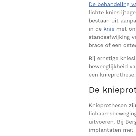
De behandeling va
lichte knieslijta
bestaan uit aanpas
in de
knie
met ont
standsafwijking v
brace of een oste
Bij ernstige knies
beweeglijkheid va
een knieprothese.
De kniepro
Knieprothesen zij
lichaamsbeweging.
uitvoeren. Bij B
implantaten met e