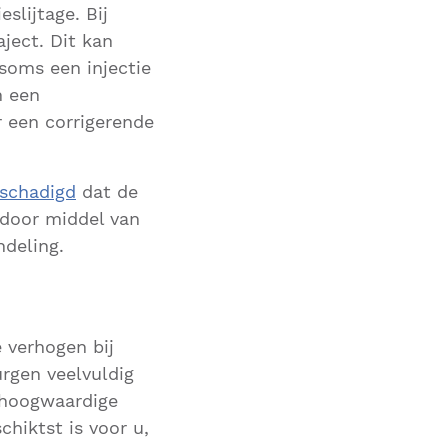
slijtage. Bij
ject. Dit kan
 soms een injectie
n een
 een corrigerende
eschadigd
dat de
 door middel van
ndeling.
 verhogen bij
rgen veelvuldig
 hoogwaardige
hiktst is voor u,