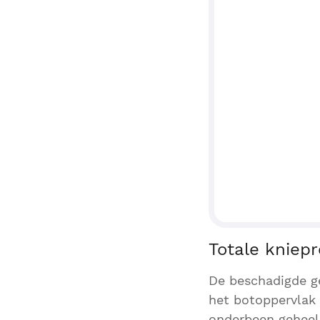
Totale kniep
De beschadigde g
het botoppervlak
onderbeen geheel 