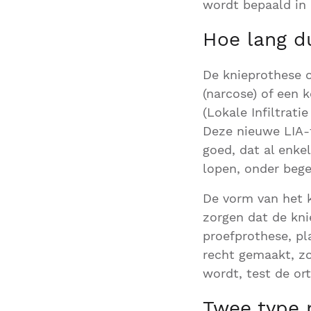
wordt bepaald in 
Hoe lang d
De knieprothese o
(narcose) of een 
(Lokale Infiltrati
Deze nieuwe LIA-t
goed, dat al enk
lopen, onder bege
De vorm van het 
zorgen dat de kni
proefprothese, pl
recht gemaakt, zo
wordt, test de or
Twee type 