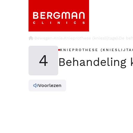
›
Bewegen
Knie
Knieprothese (knieslijtage)
De beh
›
›
›
KNIEPROTHESE (KNIESLIJT
4
Behandeling k
Voorlezen