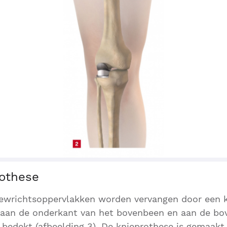
rothese
ewrichtsoppervlakken worden vervangen door een k
 aan de onderkant van het bovenbeen en aan de bo
bedekt (afbeelding 3). De knieprothese is gemaakt