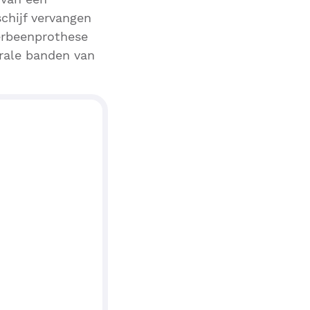
chijf vervangen
erbeenprothese
rale banden van