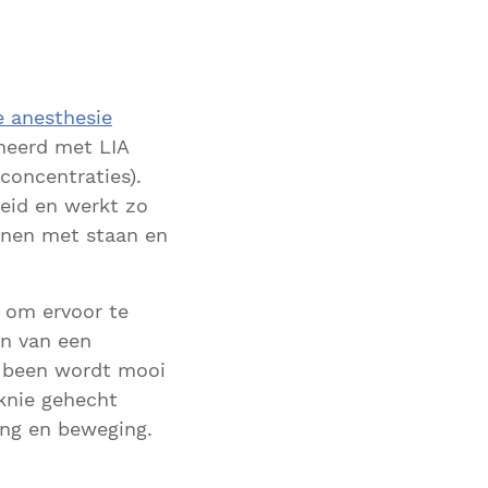
e anesthesie
ineerd met LIA
 concentraties).
heid en werkt zo
nnen met staan en
 om ervoor te
en van een
w been wordt mooi
 knie gehecht
ing en beweging.