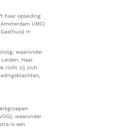
t haar opleiding
ge Amsterdam UMC)
Gasthuis) in
coloog, waaronder
 Leiden. Haar
 richt zij zich
oedingsklachten,
werkgroepen
NVOG), waaronder
tra is een