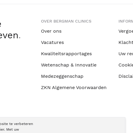
e
OVER BERGMAN CLINICS
INFORM
Over ons
Vergo
leven
.
Vacatures
Klach
Kwaliteitsrapportages
Uw re
Wetenschap & Innovatie
Cooki
Medezeggenschap
Discla
ZKN Algemene Voorwaarden
bsite te verbeteren
ier. Met uw