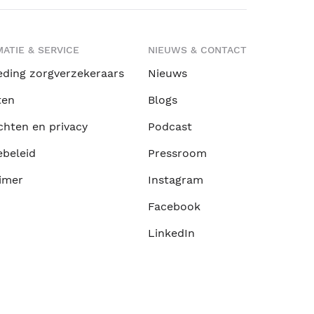
ATIE & SERVICE
NIEUWS & CONTACT
eding zorgverzekeraars
Nieuws
ten
Blogs
chten en privacy
Podcast
ebeleid
Pressroom
imer
Instagram
Facebook
LinkedIn