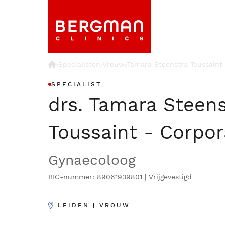
›
Specialisten
Vrouw
Tamara Steenstra Toussaint 
›
›
SPECIALIST
drs. Tamara Steens
Toussaint - Corpor
Gynaecoloog
BIG-nummer: 89061939801 | Vrijgevestigd
LEIDEN | VROUW