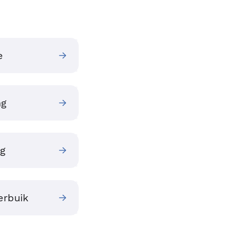
e
ng
ng
erbuik