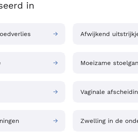
seerd in
oedverlies
Afwijkend uitstrijkj
e
Moeizame stoelga
Vaginale afscheidi
ningen
Zwelling in de ond