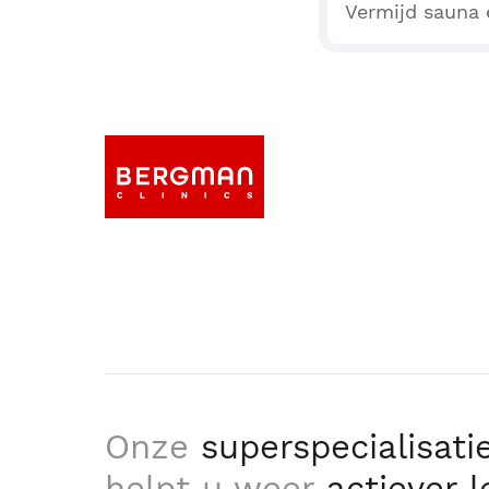
Vermijd sauna 
Onze
superspecialisati
helpt u weer
actiever 