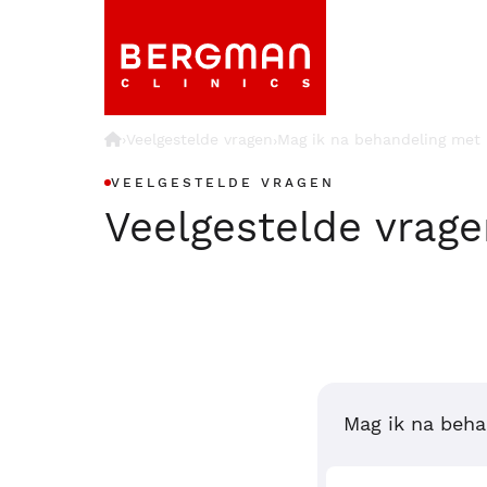
›
Veelgestelde vragen
Mag ik na behandeling met 
›
VEELGESTELDE VRAGEN
Veelgestelde vrag
Mag ik na beha