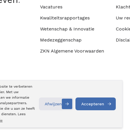
Vacatures
Klach
Kwaliteitsrapportages
Uw re
Wetenschap & Innovatie
Cooki
Medezeggenschap
Discla
ZKN Algemene Voorwaarden
bsite te verbeteren
ier. Met uw
len we informatie
analysepartners.
Afwijzen
Accepteren
e die u aan ze heeft
Contact
opnemen
 diensten. Lees
ie