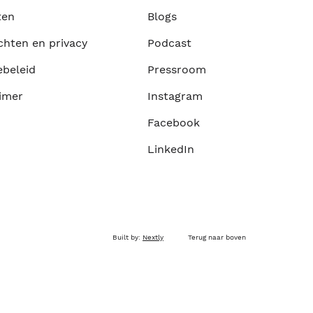
ten
Blogs
chten en privacy
Podcast
ebeleid
Pressroom
imer
Instagram
Facebook
LinkedIn
Built by:
Nextly
Terug naar boven