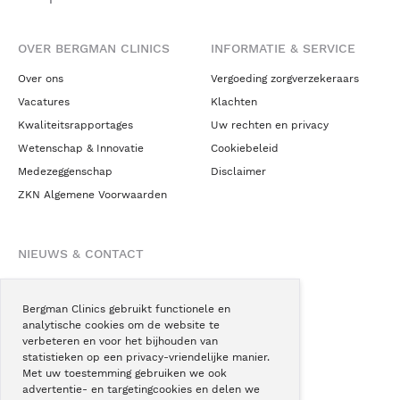
OVER BERGMAN CLINICS
INFORMATIE & SERVICE
Over ons
Vergoeding zorgverzekeraars
Vacatures
Klachten
Kwaliteitsrapportages
Uw rechten en privacy
Wetenschap & Innovatie
Cookiebeleid
Medezeggenschap
Disclaimer
ZKN Algemene Voorwaarden
NIEUWS & CONTACT
Nieuws
Blogs
Bergman Clinics gebruikt functionele en
analytische cookies om de website te
Podcast
verbeteren en voor het bijhouden van
Pressroom
statistieken op een privacy-vriendelijke manier.
Met uw toestemming gebruiken we ook
Instagram
advertentie- en targetingcookies en delen we