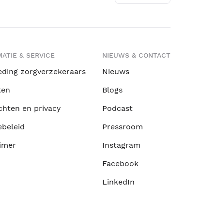
ATIE & SERVICE
NIEUWS & CONTACT
eding zorgverzekeraars
Nieuws
ten
Blogs
chten en privacy
Podcast
ebeleid
Pressroom
imer
Instagram
Facebook
LinkedIn