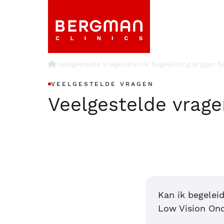
›
Veelgestelde vragen
Kan ik begeleiding krijgen 
›
VEELGESTELDE VRAGEN
Veelgestelde vrag
Kan ik begelei
Low Vision On