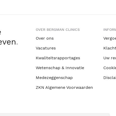
e
OVER BERGMAN CLINICS
INFORM
Over ons
Vergo
leven
.
Vacatures
Klach
Kwaliteitsrapportages
Uw re
Wetenschap & Innovatie
Cooki
Medezeggenschap
Discla
ZKN Algemene Voorwaarden