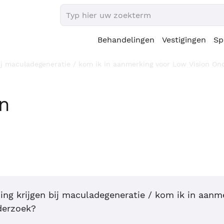
Behandelingen
Vestigingen
Sp
bij maculadegeneratie / kom ik in aanmerking voor Low Vision O
en
ding krijgen bij maculadegeneratie / kom ik in aanm
derzoek?