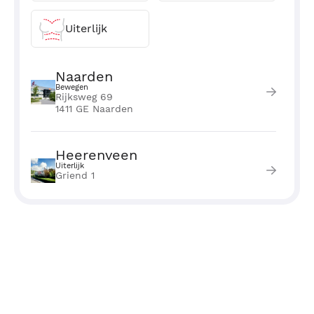
Uiterlijk
Naarden
Bewegen
Rijksweg 69
1411 GE Naarden
Heerenveen
Uiterlijk
Griend 1
8443 CG Heerenveen
Amsterdam
Uiterlijk
Willemsparkweg 142
1071 HR Amsterdam
Zwolle