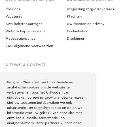
Over ons
Vergoeding zorgverzekeraars
Vacatures
Klachten
Kwaliteitsrapportages
Uw rechten en privacy
Wetenschap & Innovatie
Cookiebeleid
Medezeggenschap
Disclaimer
ZKN Algemene Voorwaarden
NIEUWS & CONTACT
Nieuws
Blogs
Bergman Clinics gebruikt functionele en
analytische cookies om de website te
Podcast
verbeteren en voor het bijhouden van
Pressroom
statistieken op een privacy-vriendelijke manier.
Met uw toestemming gebruiken we ook
Instagram
advertentie- en targetingcookies en delen we
Facebook
informatie over uw gebruik van onze site met
onze social media, advertentie- en
LinkedIn
analysepartners. Deze partners kunnen deze