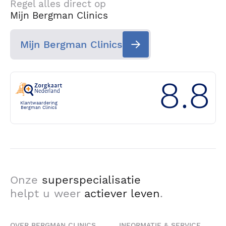
Regel alles direct op
Uiterlijk
Eekwal 1A
Mijn Bergman Clinics
8011 LA Zwolle
Mijn Bergman Clinics
Bilthoven
Vrouw
Prof. Bronkhorstlaan 10 - Gebouw 60
8.8
3723 MB Bilthoven
Klantwaardering
Bergman Clinics
Onze
superspecialisatie
helpt u weer
actiever leven
.
OVER BERGMAN CLINICS
INFORMATIE & SERVICE