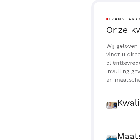
TRANSPARA
Onze kw
Wij geloven 
vindt u dire
cliënttevred
invulling ge
en maatscha
Kwal
Maats