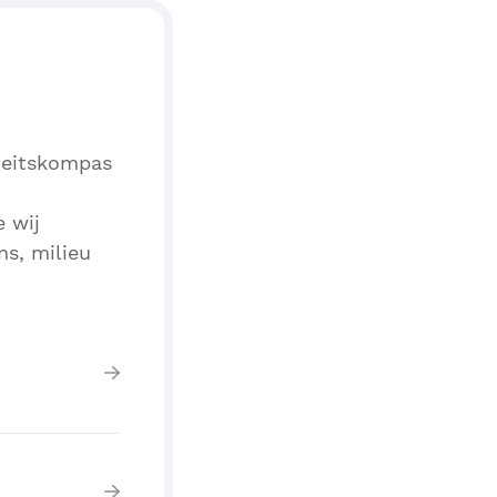
iteitskompas
e wij
ns, milieu