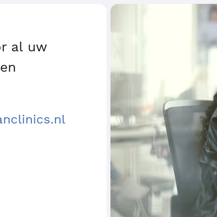
r al uw
gen
clinics.nl