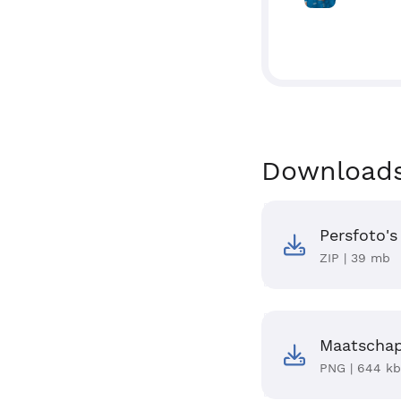
Download
Persfoto's
ZIP | 39 mb
Maatschapp
PNG | 644 kb