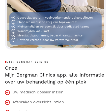
Gespecialiseerd in veelvoorkomende behandelingen
Planbare medische zorg van topkwaliteit
Kleinschalig en persoonlijk door dedicated teams
Wachttijden vaak kort
Meestal dagopnames, beperkt aantal nachten
Gewoon vergoed door uw zorgverzekeraar
MIJN BERGMAN CLINICS
Onze
Mijn Bergman Clinics app, alle informatie
over uw behandeling op één plek
Uw medisch dossier inzien
Afspraken overzicht inzien