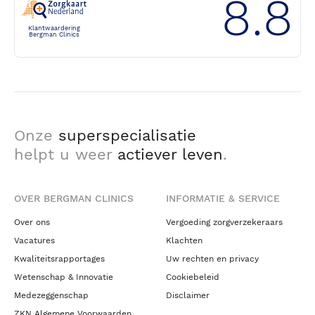
8.8
Klantwaardering
Bergman Clinics
Onze
superspecialisatie
helpt u weer
actiever leven
.
OVER BERGMAN CLINICS
INFORMATIE & SERVICE
Over ons
Vergoeding zorgverzekeraars
Vacatures
Klachten
Kwaliteitsrapportages
Uw rechten en privacy
Wetenschap & Innovatie
Cookiebeleid
Medezeggenschap
Disclaimer
ZKN Algemene Voorwaarden