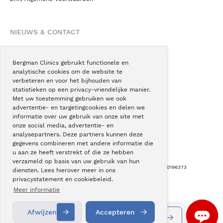
NIEUWS & CONTACT
Nieuws
Blogs
Bergman Clinics gebruikt functionele en
analytische cookies om de website te
Podcast
verbeteren en voor het bijhouden van
Pressroom
statistieken op een privacy-vriendelijke manier.
Met uw toestemming gebruiken we ook
Instagram
advertentie- en targetingcookies en delen we
Facebook
informatie over uw gebruik van onze site met
onze social media, advertentie- en
LinkedIn
analysepartners. Deze partners kunnen deze
gegevens combineren met andere informatie die
u aan ze heeft verstrekt of die ze hebben
verzameld op basis van uw gebruik van hun
Copyright © Bergman Clinics 2026
|
KVK nummer: 30196373
diensten. Lees hierover meer in ons
privacystatement en cookiebeleid.
Built by:
Nextly
Terug naar boven
Meer informatie
Afwijzen
Accepteren
Vestigingen
Alle behandelingen