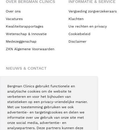
OVER BERGMAN CLINICS
INFORMATIE & SERVICE
Over ons
Vergoeding zorgverzekeraars
Vacatures
Klachten
Kwaliteitsrapportages
Uw rechten en privacy
Wetenschap & Innovatie
Cookiebeleid
Medezeggenschap
Disclaimer
ZKN Algemene Voorwaarden
NIEUWS & CONTACT
Nieuws
Blogs
Bergman Clinics gebruikt functionele en
analytische cookies om de website te
Podcast
verbeteren en voor het bijhouden van
Pressroom
statistieken op een privacy-vriendelijke manier.
Met uw toestemming gebruiken we ook
Instagram
advertentie- en targetingcookies en delen we
Facebook
informatie over uw gebruik van onze site met
onze social media, advertentie- en
LinkedIn
analysepartners. Deze partners kunnen deze