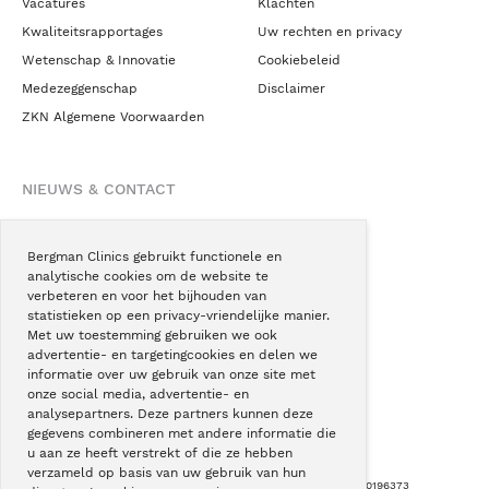
Vacatures
Klachten
Kwaliteitsrapportages
Uw rechten en privacy
Wetenschap & Innovatie
Cookiebeleid
Medezeggenschap
Disclaimer
ZKN Algemene Voorwaarden
NIEUWS & CONTACT
Nieuws
Blogs
Bergman Clinics gebruikt functionele en
analytische cookies om de website te
Podcast
verbeteren en voor het bijhouden van
Pressroom
statistieken op een privacy-vriendelijke manier.
Met uw toestemming gebruiken we ook
Instagram
advertentie- en targetingcookies en delen we
Facebook
informatie over uw gebruik van onze site met
onze social media, advertentie- en
LinkedIn
analysepartners. Deze partners kunnen deze
gegevens combineren met andere informatie die
u aan ze heeft verstrekt of die ze hebben
verzameld op basis van uw gebruik van hun
Copyright © Bergman Clinics 2026
|
KVK nummer: 30196373