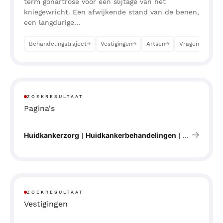
term gonartrose voor een slijtage van het
kniegewricht. Een afwijkende stand van de benen,
een langdurige…
Behandelingstraject
Vestigingen
Artsen
Vragen
Af
ZOEKRESULTAAT
Pagina's
Huidkankerzorg
Huidkankerbehandelingen
Huid
Vat
|
|
&
ZOEKRESULTAAT
Vestigingen