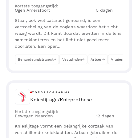
Kortste toegangstijd:
Ogen Amersfoort
5
dagen
Staar, ook wel cataract genoemd, is een
vertroebeling van de ooglens waardoor het zicht
wazig wordt. Dit komt doordat eiwitten in de lens
samenklonteren en het licht niet goed meer
doorlaten. Een oper…
Behandelingstraject
Vestigingen
Artsen
Vragen
Af
ZORGPROGRAMMA
Knieslijtage/Knieprothese
Kortste toegangstijd:
Bewegen Naarden
12
dagen
Knieslijtage vormt een belangrijke oorzaak van
verschillende knieklachten. Artsen gebruiken de