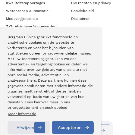
Kwaliteitsrapportages
Uw rechten en privacy
Wetenschap & Innovatie
Cookiebeleid
Medezeggenschap
Disclaimer
ZKN Algemene Voorwaarden
Bergman Clinics gebruikt functionele en
analytische cookies om de website te
NIEUWS & CONTACT
verbeteren en voor het bijhouden van
statistieken op een privacy-vriendelijke manier.
Nieuws
Met uw toestemming gebruiken we ook
advertentie- en targetingcookies en delen we
Blogs
informatie over uw gebruik van onze site met
Podcast
onze social media, advertentie- en
Pressroom
analysepartners. Deze partners kunnen deze
gegevens combineren met andere informatie die
Instagram
u aan ze heeft verstrekt of die ze hebben
Facebook
verzameld op basis van uw gebruik van hun
diensten. Lees hierover meer in ons
LinkedIn
privacystatement en cookiebeleid.
Meer informatie
Afwijzen
Accepteren
Copyright © Bergman Clinics 2026
|
KVK nummer: 30196373
Vestigingen
Alle behandelingen