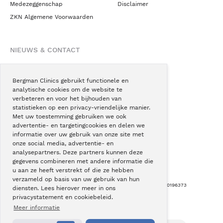
Medezeggenschap
Disclaimer
ZKN Algemene Voorwaarden
NIEUWS & CONTACT
Nieuws
Blogs
Bergman Clinics gebruikt functionele en
analytische cookies om de website te
Podcast
verbeteren en voor het bijhouden van
Pressroom
statistieken op een privacy-vriendelijke manier.
Met uw toestemming gebruiken we ook
Instagram
advertentie- en targetingcookies en delen we
Facebook
informatie over uw gebruik van onze site met
onze social media, advertentie- en
LinkedIn
analysepartners. Deze partners kunnen deze
gegevens combineren met andere informatie die
u aan ze heeft verstrekt of die ze hebben
verzameld op basis van uw gebruik van hun
Copyright © Bergman Clinics 2026
|
KVK nummer: 30196373
diensten. Lees hierover meer in ons
privacystatement en cookiebeleid.
Built by:
Nextly
Terug naar boven
Meer informatie