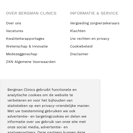
OVER BERGMAN CLINICS
INFORMATIE & SERVICE
Over ons
Vergoeding zorgverzekeraars
Vacatures
Klachten
Kwaliteitsrapportages
Uw rechten en privacy
Wetenschap & Innovatie
Cookiebeleid
Medezeggenschap
Disclaimer
ZKN Algemene Voorwaarden
NIEUWS & CONTACT
Bergman Clinics gebruikt functionele en
Nieuws
analytische cookies om de website te
Blogs
verbeteren en voor het bijhouden van
statistieken op een privacy-vriendelijke manier.
Podcast
Met uw toestemming gebruiken we ook
Pressroom
advertentie- en targetingcookies en delen we
informatie over uw gebruik van onze site met
Instagram
onze social media, advertentie- en
Facebook
analysepartners. Deze partners kunnen deze