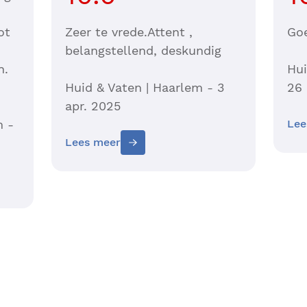
ot
Zeer te vrede.Attent ,
Go
belangstellend, deskundig
n.
Hui
Huid & Vaten | Haarlem - 3
26 
apr. 2025
m -
Lee
Lees meer