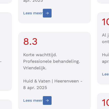
apr. 2025
Lees meer
1
Al 
8.3
on
Korte wachttijd.
Hui
-
Professionele behandeling.
apr
Vriendelijk.
Lee
Huid & Vaten | Heerenveen -
8 apr. 2025
1
Lees meer