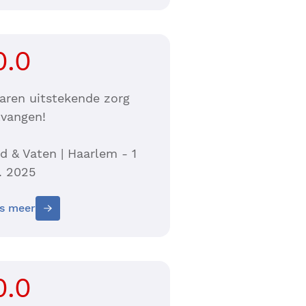
0.0
jaren uitstekende zorg
tvangen!
d & Vaten | Haarlem - 1
. 2025
s meer
0.0