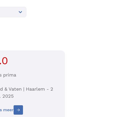
.0
s prima
d & Vaten | Haarlem - 2
. 2025
s meer