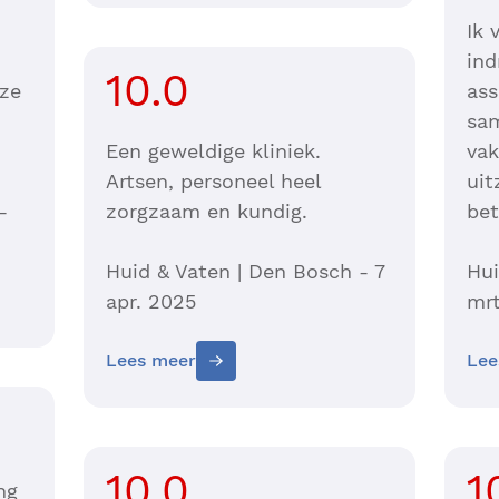
Ik 
ind
10.0
 ze
ass
sam
Een geweldige kliniek.
va
Artsen, personeel heel
uit
-
zorgzaam en kundig.
bet
Huid & Vaten | Den Bosch - 7
Hui
apr. 2025
mrt
Lees meer
Lee
10.0
1
ng