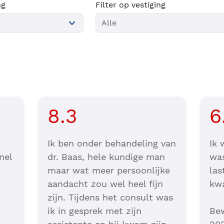
ng
Filter op vestiging
8.3
6
Ik ben onder behandeling van
Ik 
nel
dr. Baas, hele kundige man
was
maar wat meer persoonlijke
las
aandacht zou wel heel fijn
kwa
zijn. Tijdens het consult was
ik in gesprek met zijn
Bew