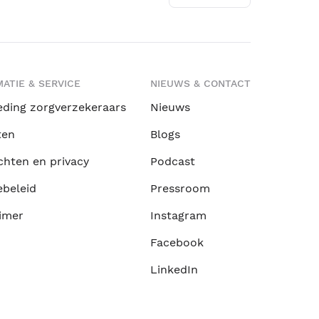
ATIE & SERVICE
NIEUWS & CONTACT
eding zorgverzekeraars
Nieuws
ten
Blogs
chten en privacy
Podcast
ebeleid
Pressroom
imer
Instagram
Facebook
LinkedIn