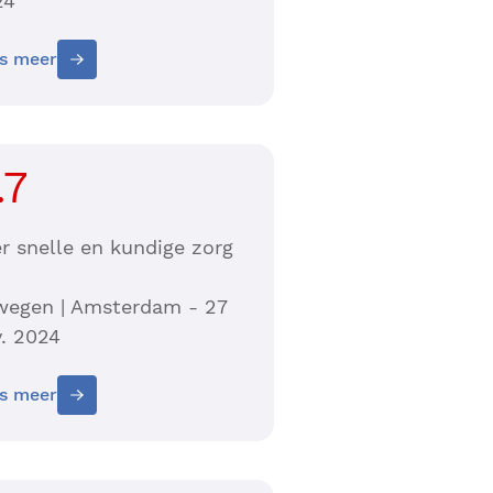
24
s meer
.7
r snelle en kundige zorg
wegen | Amsterdam - 27
. 2024
s meer