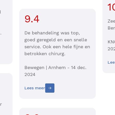
1
d
9.4
Zee
Ber
.
De behandeling was top,
goed geregeld en een snelle
KNO
service. Ook een hele fijne en
20
betrokken chirurg.
Lee
Bewegen | Arnhem - 14 dec.
2024
Lees meer
r