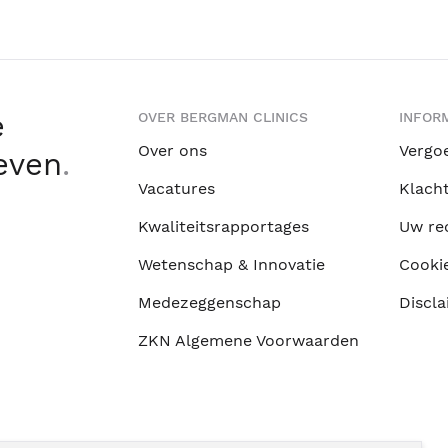
e
OVER BERGMAN CLINICS
INFORM
Over ons
Vergo
leven
.
Vacatures
Klach
Kwaliteitsrapportages
Uw re
Wetenschap & Innovatie
Cooki
Medezeggenschap
Discla
ZKN Algemene Voorwaarden