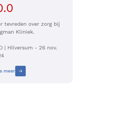
0.0
r tevreden over zorg bij
gman Kliniek.
 | Hilversum - 26 nov.
24
s meer