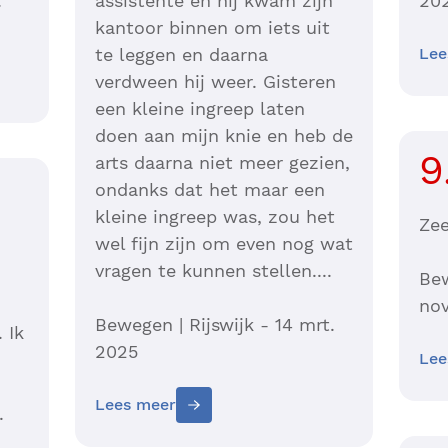
.
assistente en hij kwam zijn
20
kantoor binnen om iets uit
te leggen en daarna
Lee
verdween hij weer. Gisteren
een kleine ingreep laten
doen aan mijn knie en heb de
9
arts daarna niet meer gezien,
ondanks dat het maar een
kleine ingreep was, zou het
Zee
wel fijn zijn om even nog wat
vragen te kunnen stellen....
Be
nov
Bewegen | Rijswijk - 14 mrt.
 Ik
2025
Lee
Lees meer
.