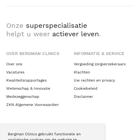
Onze
superspecialisatie
helpt u weer
actiever leven
.
OVER BERGMAN CLINICS
INFORMATIE & SERVICE
Over ons
Vergoeding zorgverzekeraars
Vacatures
Klachten
Kwaliteitsrapportages
Uw rechten en privacy
Wetenschap & Innovatie
Cookiebeleid
Medezeggenschap
Disclaimer
ZKN Algemene Voorwaarden
NIEUWS & CONTACT
Bergman Clinics gebruikt functionele en
Nieuws
analytische cookies om de website te