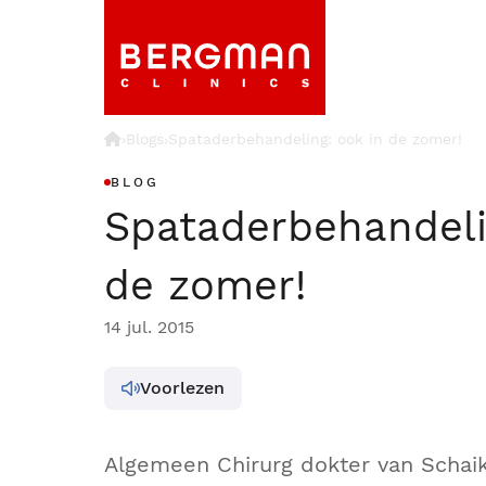
›
Blogs
Spataderbehandeling: ook in de zomer!
›
BLOG
Spataderbehandeli
de zomer!
14 jul. 2015
Voorlezen
Algemeen Chirurg dokter van Schai