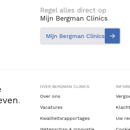
Regel alles direct op
Mijn Bergman Clinics
Mijn Bergman Clinics
e
OVER BERGMAN CLINICS
INFORM
Over ons
Vergo
leven
.
Vacatures
Klach
Kwaliteitsrapportages
Uw re
Wetenschap & Innovatie
Cooki