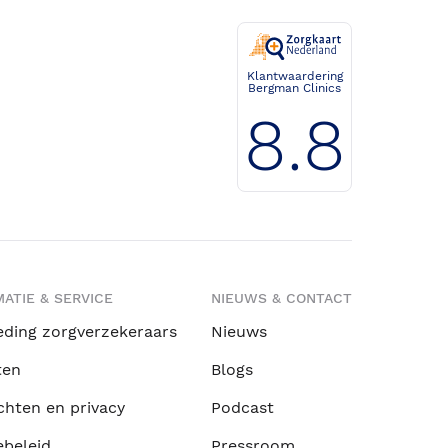
Klantwaardering
Bergman Clinics
8.8
ATIE & SERVICE
NIEUWS & CONTACT
eding zorgverzekeraars
Nieuws
ten
Blogs
chten en privacy
Podcast
ebeleid
Pressroom