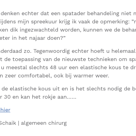
denken echter dat een spatader behandeling niet mo
jdens mijn spreekuur krijg ik vaak de opmerking: 
ken dik ingezwachteld worden, kunnen we de behan
eter in het najaar doen?”
nderdaad zo. Tegenwoordig echter hoeft u helemaal
et de toepassing van de nieuwste technieken om sp
u meestal slechts 48 uur een elastische kous te d
n zeer comfortabel, ook bij warmer weer.
 de elastische kous uit en is het slechts nodig de 
r 30 en kan het rokje aan……
 hier
 Schaik | algemeen chirurg