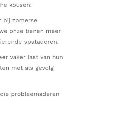
che kousen:
t bij zomerse
 we onze benen meer
sierende spataderen.
er vaker last van hun
ten met als gevolg
m die probleemaderen