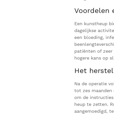
Voordelen 
Een kunstheup bie
dagelijkse activit
een bloeding, inf
beenlengteverschi
patiënten of zee
hogere kans op sl
Het herste
Na de operatie vol
tot zes maanden d
om de instructies
heup te zetten. 
aangemoedigd, ter