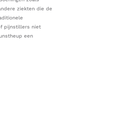
 andere ziekten die de
aditionele
 pijnstillers niet
 kunstheup een