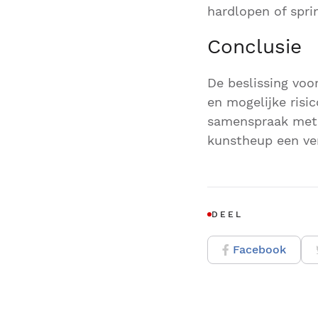
hardlopen of spr
Conclusie
De beslissing voo
en mogelijke risi
samenspraak met m
kunstheup een ver
DEEL
Facebook