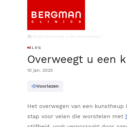
›
Blogs
Overweegt u een kunstheup?
›
BLOG
Overweegt u een 
10 jan. 2025
Voorlezen
Het overwegen van een kunstheup is
stap voor velen die worstelen met
stijfheid, vaak veroorzaakt door aa