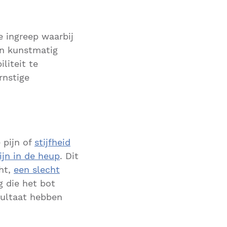
he ingreep waarbij
en kunstmatig
liteit te
rnstige
 pijn of
stijfheid
jn in de heup
. Dit
cht,
een slecht
g die het bot
sultaat hebben