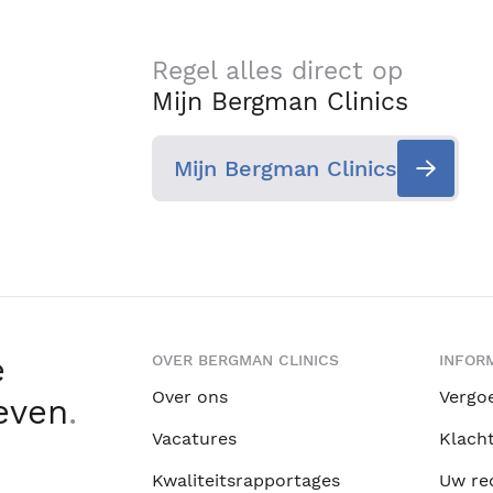
Regel alles direct op
Mijn Bergman Clinics
Mijn Bergman Clinics
e
OVER BERGMAN CLINICS
INFORM
Over ons
Vergo
leven
.
Vacatures
Klach
Kwaliteitsrapportages
Uw re