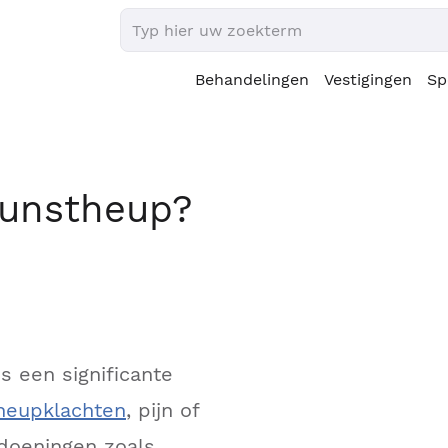
Behandelingen
Vestigingen
Sp
kunstheup?
 een significante
heupklachten
, pijn of
ndoeningen zoals