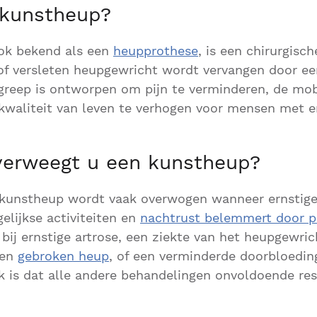
 kunstheup?
ok bekend als een
heupprothese
, is een chirurgisc
of versleten heupgewricht wordt vervangen door e
greep is ontworpen om pijn te verminderen, de mobi
kwaliteit van leven te verhogen voor mensen met e
erweegt u een kunstheup?
 kunstheup wordt vaak overwogen wanneer ernstige
lijkse activiteiten en
nachtrust belemmert door pi
 bij ernstige artrose, een ziekte van het heupgewri
een
gebroken heup
, of een verminderde doorbloedin
jk is dat alle andere behandelingen onvoldoende re