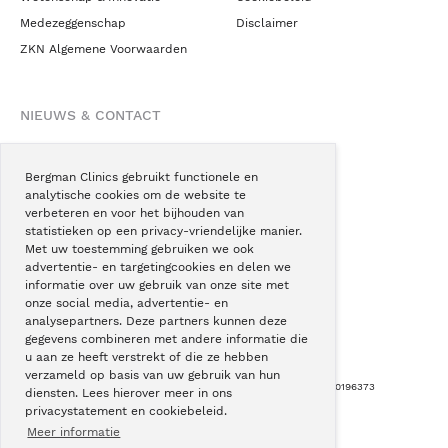
Medezeggenschap
Disclaimer
ZKN Algemene Voorwaarden
NIEUWS & CONTACT
Nieuws
Blogs
Bergman Clinics gebruikt functionele en
analytische cookies om de website te
Podcast
verbeteren en voor het bijhouden van
Pressroom
statistieken op een privacy-vriendelijke manier.
Met uw toestemming gebruiken we ook
Instagram
advertentie- en targetingcookies en delen we
Facebook
informatie over uw gebruik van onze site met
onze social media, advertentie- en
LinkedIn
analysepartners. Deze partners kunnen deze
gegevens combineren met andere informatie die
u aan ze heeft verstrekt of die ze hebben
verzameld op basis van uw gebruik van hun
Copyright © Bergman Clinics 2026
|
KVK nummer: 30196373
diensten. Lees hierover meer in ons
privacystatement en cookiebeleid.
Built by:
Nextly
Terug naar boven
Meer informatie