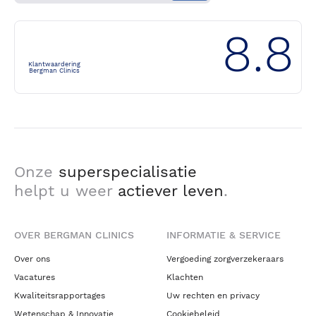
8.8
Klantwaardering
Bergman Clinics
Onze
superspecialisatie
helpt u weer
actiever leven
.
OVER BERGMAN CLINICS
INFORMATIE & SERVICE
Over ons
Vergoeding zorgverzekeraars
Vacatures
Klachten
Kwaliteitsrapportages
Uw rechten en privacy
Wetenschap & Innovatie
Cookiebeleid