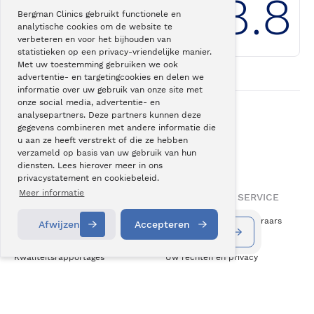
8.8
Bergman Clinics gebruikt functionele en
analytische cookies om de website te
Klantwaardering
Bergman Clinics
verbeteren en voor het bijhouden van
statistieken op een privacy-vriendelijke manier.
Met uw toestemming gebruiken we ook
advertentie- en targetingcookies en delen we
informatie over uw gebruik van onze site met
onze social media, advertentie- en
analysepartners. Deze partners kunnen deze
gegevens combineren met andere informatie die
Onze
superspecialisatie
u aan ze heeft verstrekt of die ze hebben
helpt u weer
actiever leven
.
verzameld op basis van uw gebruik van hun
diensten. Lees hierover meer in ons
privacystatement en cookiebeleid.
Meer informatie
OVER BERGMAN CLINICS
INFORMATIE & SERVICE
Over ons
Vergoeding zorgverzekeraars
Afwijzen
Accepteren
Informatie aanvragen
Contact
Vacatures
Klachten
Kwaliteitsrapportages
Uw rechten en privacy
Wetenschap & Innovatie
Cookiebeleid
Medezeggenschap
Disclaimer
ZKN Algemene Voorwaarden