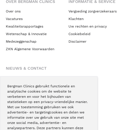
OVER BERGMAN CLINICS
INFORMATIE & SERVICE
Over ons
Vergoeding zorgverzekeraars
Vacatures
Klachten
Kwaliteitsrapportages
Uw rechten en privacy
Wetenschap & Innovatie
Cookiebeleid
Medezeggenschap
Disclaimer
ZKN Algemene Voorwaarden
NIEUWS & CONTACT
Nieuws
Blogs
Bergman Clinics gebruikt functionele en
analytische cookies om de website te
Podcast
verbeteren en voor het bijhouden van
Pressroom
statistieken op een privacy-vriendelijke manier.
Met uw toestemming gebruiken we ook
Instagram
advertentie- en targetingcookies en delen we
Facebook
informatie over uw gebruik van onze site met
onze social media, advertentie- en
LinkedIn
analysepartners. Deze partners kunnen deze