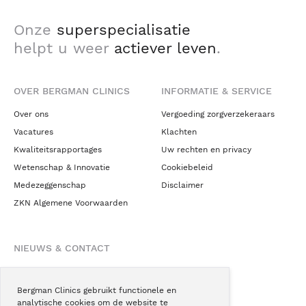
Onze
superspecialisatie
helpt u weer
actiever leven
.
OVER BERGMAN CLINICS
INFORMATIE & SERVICE
Over ons
Vergoeding zorgverzekeraars
Vacatures
Klachten
Kwaliteitsrapportages
Uw rechten en privacy
Wetenschap & Innovatie
Cookiebeleid
Medezeggenschap
Disclaimer
ZKN Algemene Voorwaarden
NIEUWS & CONTACT
Nieuws
Blogs
Bergman Clinics gebruikt functionele en
analytische cookies om de website te