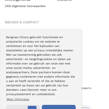
ZKN Algemene Voorwaarden
NIEUWS & CONTACT
Nieuws
Blogs
Bergman Clinics gebruikt functionele en
analytische cookies om de website te
Podcast
verbeteren en voor het bijhouden van
Pressroom
statistieken op een privacy-vriendelijke manier.
Met uw toestemming gebruiken we ook
Instagram
advertentie- en targetingcookies en delen we
Facebook
informatie over uw gebruik van onze site met
onze social media, advertentie- en
LinkedIn
analysepartners. Deze partners kunnen deze
gegevens combineren met andere informatie die
u aan ze heeft verstrekt of die ze hebben
verzameld op basis van uw gebruik van hun
Copyright © Bergman Clinics 2026
|
KVK nummer: 30196373
diensten. Lees hierover meer in ons
privacystatement en cookiebeleid.
Built by:
Nextly
Terug naar boven
Meer informatie