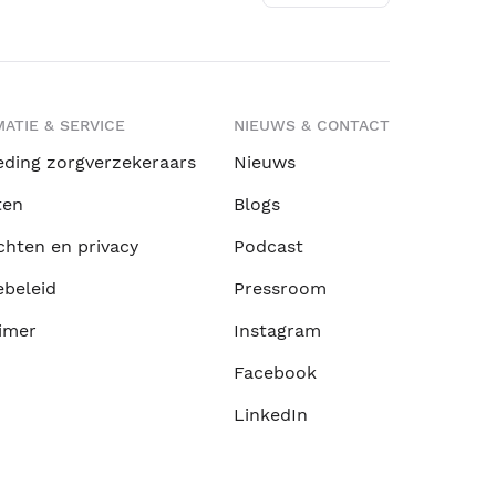
ATIE & SERVICE
NIEUWS & CONTACT
eding zorgverzekeraars
Nieuws
ten
Blogs
chten en privacy
Podcast
ebeleid
Pressroom
imer
Instagram
Facebook
LinkedIn