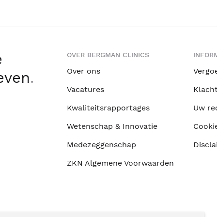
e
OVER BERGMAN CLINICS
INFORM
Over ons
Vergo
leven
.
Vacatures
Klach
Kwaliteitsrapportages
Uw re
Wetenschap & Innovatie
Cooki
Medezeggenschap
Discla
ZKN Algemene Voorwaarden