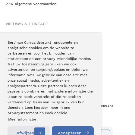
ZKN Algemene Voorwaarden
NIEUWS & CONTACT
Nieuws
Blogs
Bergman Clinics gebruikt functionele en
analytische cookies om de website te
Podcast
verbeteren en voor het bijhouden van
Pressroom
statistieken op een privacy-vriendelijke manier.
Met uw toestemming gebruiken we ook
Instagram
advertentie- en targetingcookies en delen we
Facebook
informatie over uw gebruik van onze site met
onze social media, advertentie- en
LinkedIn
analysepartners. Deze partners kunnen deze
gegevens combineren met andere informatie die
u aan ze heeft verstrekt of die ze hebben
verzameld op basis van uw gebruik van hun
Copyright © Bergman Clinics 2026
|
KVK nummer: 30196373
diensten. Lees hierover meer in ons
privacystatement en cookiebeleid.
Built by:
Nextly
Terug naar boven
Meer informatie
Afwijzen
Accepteren