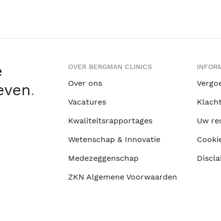
e
OVER BERGMAN CLINICS
INFORM
Over ons
Vergo
leven
.
Vacatures
Klach
Kwaliteitsrapportages
Uw re
Wetenschap & Innovatie
Cooki
Medezeggenschap
Discla
ZKN Algemene Voorwaarden