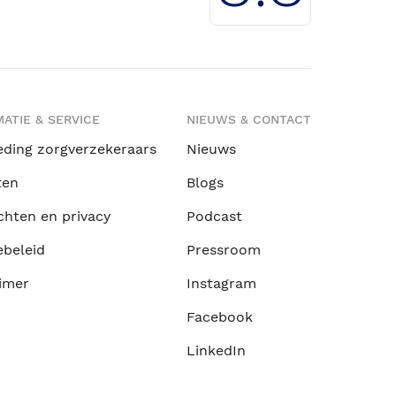
ATIE & SERVICE
NIEUWS & CONTACT
eding zorgverzekeraars
Nieuws
ten
Blogs
chten en privacy
Podcast
ebeleid
Pressroom
imer
Instagram
Facebook
LinkedIn