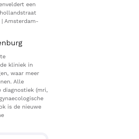
enveldert een
hollandstraat
uw | Amsterdam-
enburg
te
e kliniek in
gen, waar meer
nen. Alle
 diagnostiek (mri,
)gynaecologische
Ook is de nieuwe
me