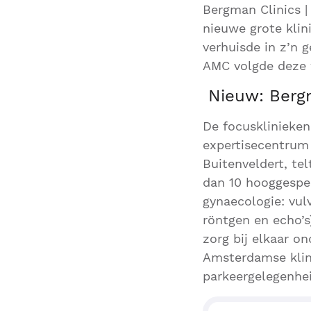
Bergman Clinics |
nieuwe grote klin
verhuisde in z’n 
AMC volgde deze
Nieuw: Bergm
De focusklinieken
expertisecentrum
Buitenveldert, t
dan 10 hooggespe
gynaecologie: vul
röntgen en echo’s
zorg bij elkaar o
Amsterdamse klini
parkeergelegenhei