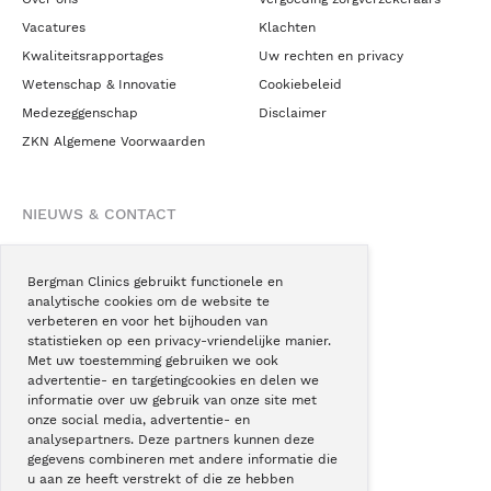
Vacatures
Klachten
Kwaliteitsrapportages
Uw rechten en privacy
Wetenschap & Innovatie
Cookiebeleid
Medezeggenschap
Disclaimer
ZKN Algemene Voorwaarden
NIEUWS & CONTACT
Nieuws
Blogs
Bergman Clinics gebruikt functionele en
analytische cookies om de website te
Podcast
verbeteren en voor het bijhouden van
Pressroom
statistieken op een privacy-vriendelijke manier.
Met uw toestemming gebruiken we ook
Instagram
advertentie- en targetingcookies en delen we
Facebook
informatie over uw gebruik van onze site met
onze social media, advertentie- en
LinkedIn
analysepartners. Deze partners kunnen deze
gegevens combineren met andere informatie die
u aan ze heeft verstrekt of die ze hebben