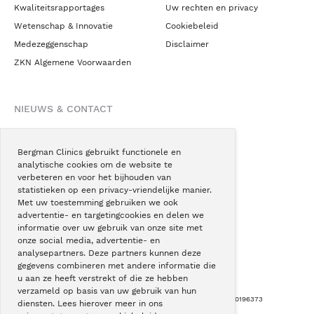
Kwaliteitsrapportages
Uw rechten en privacy
Wetenschap & Innovatie
Cookiebeleid
Medezeggenschap
Disclaimer
ZKN Algemene Voorwaarden
NIEUWS & CONTACT
Nieuws
Blogs
Bergman Clinics gebruikt functionele en
analytische cookies om de website te
Podcast
verbeteren en voor het bijhouden van
Pressroom
statistieken op een privacy-vriendelijke manier.
Met uw toestemming gebruiken we ook
Instagram
advertentie- en targetingcookies en delen we
Facebook
informatie over uw gebruik van onze site met
onze social media, advertentie- en
LinkedIn
analysepartners. Deze partners kunnen deze
gegevens combineren met andere informatie die
u aan ze heeft verstrekt of die ze hebben
verzameld op basis van uw gebruik van hun
Copyright © Bergman Clinics 2026
|
KVK nummer: 30196373
diensten. Lees hierover meer in ons