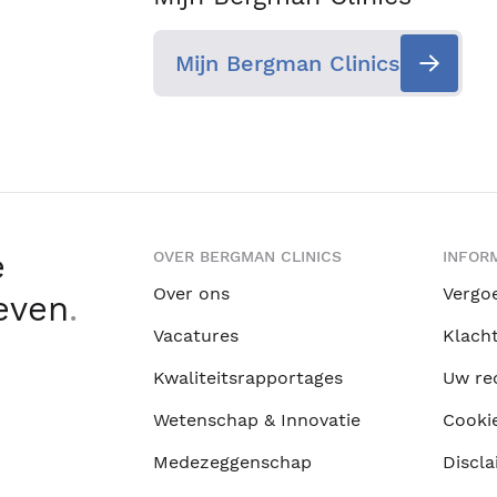
Mijn Bergman Clinics
e
OVER BERGMAN CLINICS
INFORM
Over ons
Vergo
leven
.
Vacatures
Klach
Kwaliteitsrapportages
Uw re
Wetenschap & Innovatie
Cooki
Medezeggenschap
Discla