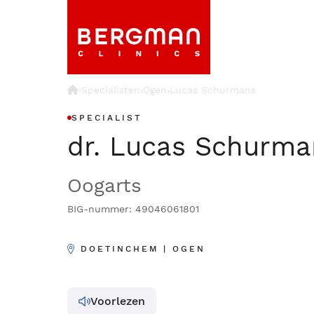
›
Specialisten
Ogen
Lucas Schurmans
›
›
SPECIALIST
dr. Lucas Schurma
Oogarts
BIG-nummer: 49046061801
DOETINCHEM | OGEN
Voorlezen