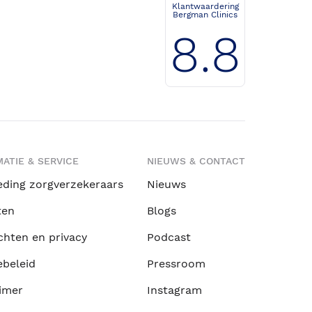
Klantwaardering
Bergman Clinics
8.8
ATIE & SERVICE
NIEUWS & CONTACT
eding zorgverzekeraars
Nieuws
ten
Blogs
chten en privacy
Podcast
ebeleid
Pressroom
imer
Instagram