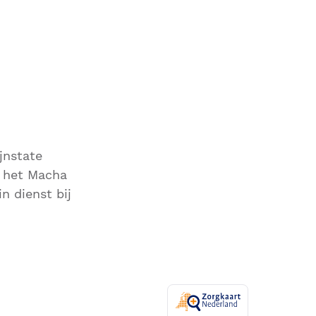
jnstate
j het Macha
n dienst bij