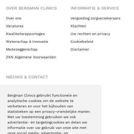
OVER BERGMAN CLINICS
INFORMATIE & SERVICE
Over ons
Vergoeding zorgverzekeraars
Vacatures
Klachten
Kwaliteitsrapportages
Uw rechten en privacy
Wetenschap & Innovatie
Cookiebeleid
Medezeggenschap
Disclaimer
ZKN Algemene Voorwaarden
NIEUWS & CONTACT
Nieuws
Blogs
Bergman Clinics gebruikt functionele en
analytische cookies om de website te
Podcast
verbeteren en voor het bijhouden van
Pressroom
statistieken op een privacy-vriendelijke manier.
Met uw toestemming gebruiken we ook
Instagram
advertentie- en targetingcookies en delen we
Facebook
informatie over uw gebruik van onze site met
onze social media, advertentie- en
LinkedIn