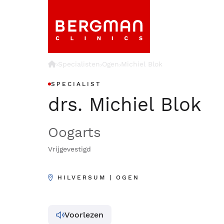
›
Specialisten
Ogen
Michiel Blok
›
›
SPECIALIST
drs. Michiel Blok
Oogarts
Vrijgevestigd
HILVERSUM | OGEN
Voorlezen