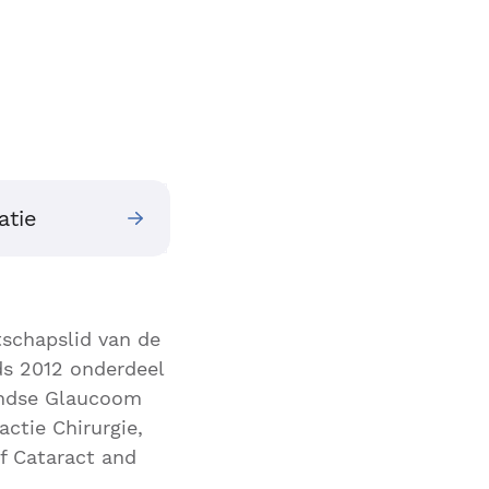
atie
schapslid van de
nds 2012 onderdeel
landse Glaucoom
ctie Chirurgie,
f Cataract and