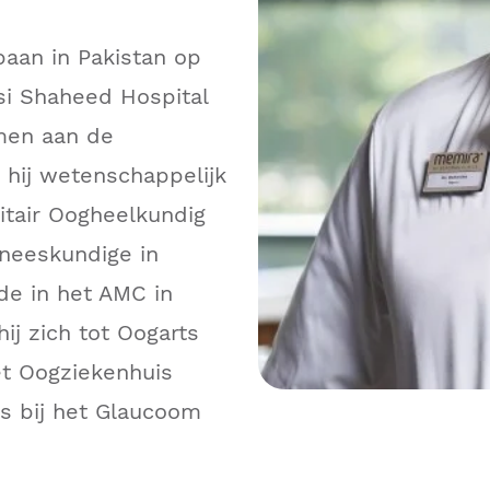
baan in Pakistan op
si Shaheed Hospital
amen aan de
 hij wetenschappelijk
itair Oogheelkundig
geneeskundige in
de in het AMC in
ij zich tot Oogarts
et Oogziekenhuis
ts bij het Glaucoom