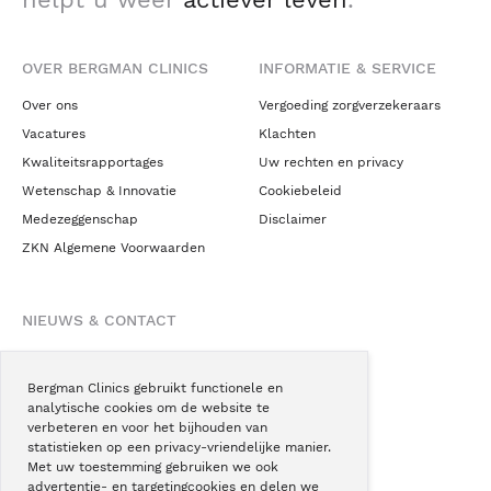
OVER BERGMAN CLINICS
INFORMATIE & SERVICE
Over ons
Vergoeding zorgverzekeraars
Vacatures
Klachten
Kwaliteitsrapportages
Uw rechten en privacy
Wetenschap & Innovatie
Cookiebeleid
Medezeggenschap
Disclaimer
ZKN Algemene Voorwaarden
NIEUWS & CONTACT
Nieuws
Blogs
Bergman Clinics gebruikt functionele en
analytische cookies om de website te
Podcast
verbeteren en voor het bijhouden van
Pressroom
statistieken op een privacy-vriendelijke manier.
Met uw toestemming gebruiken we ook
Instagram
advertentie- en targetingcookies en delen we