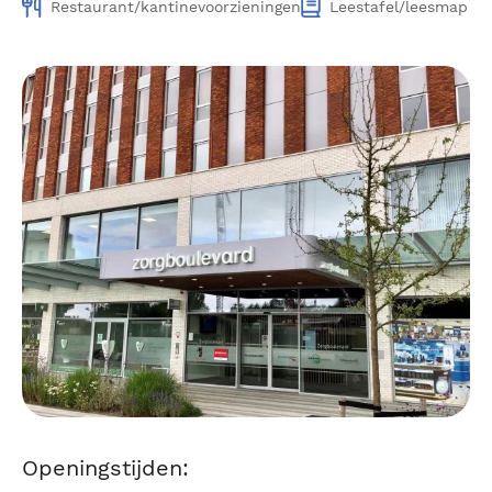
Restaurant/kantinevoorzieningen
Leestafel/leesmap
Openingstijden: