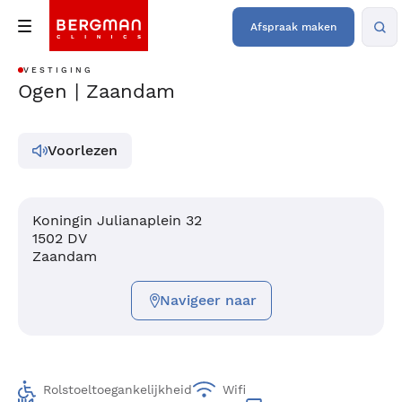
Afspraak maken
VESTIGING
Ogen | Zaandam
Voorlezen
Koningin Julianaplein 32
1502 DV
Zaandam
Navigeer naar
Rolstoeltoegankelijkheid
Wifi