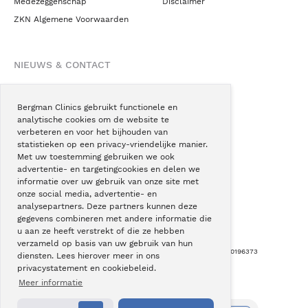
Medezeggenschap
Disclaimer
ZKN Algemene Voorwaarden
NIEUWS & CONTACT
Nieuws
Blogs
Bergman Clinics gebruikt functionele en
analytische cookies om de website te
Podcast
verbeteren en voor het bijhouden van
Pressroom
statistieken op een privacy-vriendelijke manier.
Met uw toestemming gebruiken we ook
Instagram
advertentie- en targetingcookies en delen we
Facebook
informatie over uw gebruik van onze site met
onze social media, advertentie- en
LinkedIn
analysepartners. Deze partners kunnen deze
gegevens combineren met andere informatie die
u aan ze heeft verstrekt of die ze hebben
verzameld op basis van uw gebruik van hun
Copyright © Bergman Clinics 2026
|
KVK nummer: 30196373
diensten. Lees hierover meer in ons
privacystatement en cookiebeleid.
Built by:
Nextly
Terug naar boven
Meer informatie