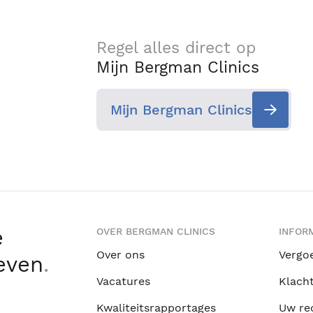
Regel alles direct op
Mijn Bergman Clinics
Mijn Bergman Clinics
e
OVER BERGMAN CLINICS
INFORM
Over ons
Vergo
leven
.
Vacatures
Klach
Kwaliteitsrapportages
Uw re