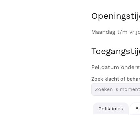
Openingstij
Maandag t/m vrijd
Toegangsti
Peildatum onders
Zoek klacht of beha
Polikliniek
B