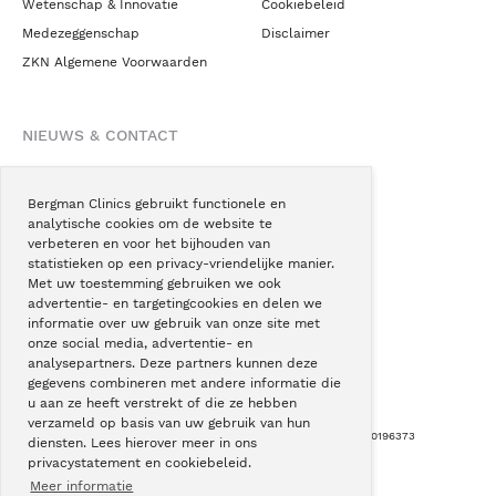
Wetenschap & Innovatie
Cookiebeleid
Medezeggenschap
Disclaimer
ZKN Algemene Voorwaarden
NIEUWS & CONTACT
Nieuws
Blogs
Bergman Clinics gebruikt functionele en
analytische cookies om de website te
Podcast
verbeteren en voor het bijhouden van
Pressroom
statistieken op een privacy-vriendelijke manier.
Met uw toestemming gebruiken we ook
Instagram
advertentie- en targetingcookies en delen we
Facebook
informatie over uw gebruik van onze site met
onze social media, advertentie- en
LinkedIn
analysepartners. Deze partners kunnen deze
gegevens combineren met andere informatie die
u aan ze heeft verstrekt of die ze hebben
verzameld op basis van uw gebruik van hun
Copyright © Bergman Clinics 2026
|
KVK nummer: 30196373
diensten. Lees hierover meer in ons
privacystatement en cookiebeleid.
Built by:
Nextly
Terug naar boven
Meer informatie