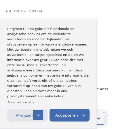
NIEUWS & CONTACT
Nieuws
Blogs
Bergman Clinics gebruikt functionele en
analytische cookies om de website te
Podcast
verbeteren en voor het bijhouden van
Pressroom
statistieken op een privacy-vriendelijke manier.
Met uw toestemming gebruiken we ook
Instagram
advertentie- en targetingcookies en delen we
Facebook
informatie over uw gebruik van onze site met
onze social media, advertentie- en
LinkedIn
analysepartners. Deze partners kunnen deze
gegevens combineren met andere informatie die
u aan ze heeft verstrekt of die ze hebben
verzameld op basis van uw gebruik van hun
Copyright © Bergman Clinics 2026
|
KVK nummer: 30196373
diensten. Lees hierover meer in ons
privacystatement en cookiebeleid.
Built by:
Nextly
Terug naar boven
Meer informatie
Afwijzen
Accepteren
Vestigingen
Alle behandelingen