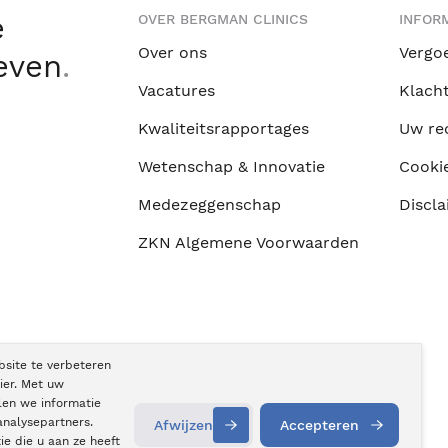
e
OVER BERGMAN CLINICS
INFORM
Over ons
Vergo
leven
.
Vacatures
Klach
Kwaliteitsrapportages
Uw re
Wetenschap & Innovatie
Cooki
Medezeggenschap
Discla
ZKN Algemene Voorwaarden
bsite te verbeteren
ier. Met uw
len we informatie
analysepartners.
Afwijzen
Accepteren
e die u aan ze heeft