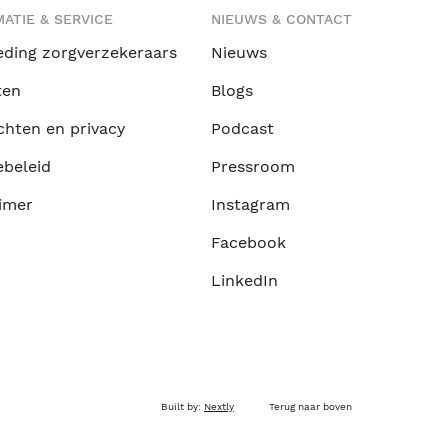
ATIE & SERVICE
NIEUWS & CONTACT
eding zorgverzekeraars
Nieuws
ten
Blogs
chten en privacy
Podcast
ebeleid
Pressroom
imer
Instagram
Facebook
LinkedIn
Built by:
Nextly
Terug naar boven