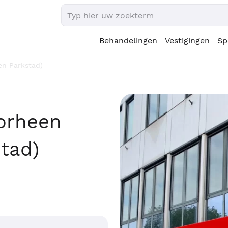
Behandelingen
Vestigingen
Sp
en Parkstad)
oorheen
tad)