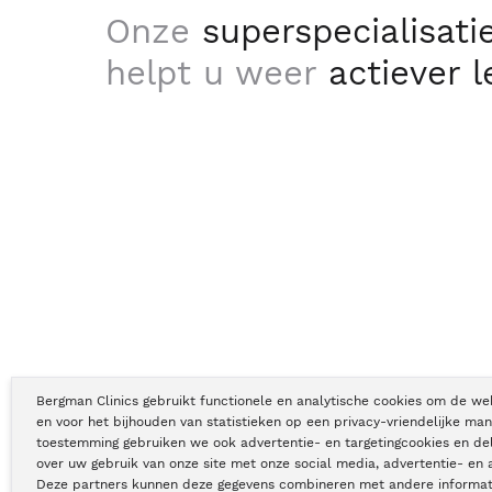
Onze
superspecialisati
helpt u weer
actiever 
Bergman Clinics gebruikt functionele en analytische cookies om de we
en voor het bijhouden van statistieken op een privacy-vriendelijke man
toestemming gebruiken we ook advertentie- en targetingcookies en de
Copyright © Bergman Clinics 2026
|
KVK nummer: 30196373
over uw gebruik van onze site met onze social media, advertentie- en 
Deze partners kunnen deze gegevens combineren met andere informati