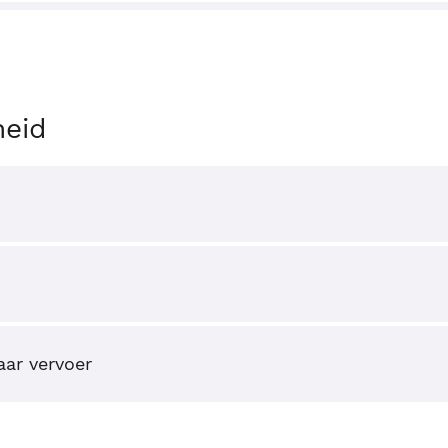
heid
ar vervoer