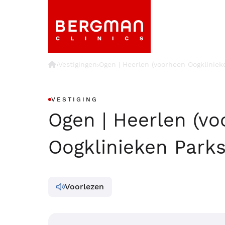
›
Vestigingen
Ogen | Heerlen (voorheen Oogkliniek
›
VESTIGING
Ogen | Heerlen (v
Oogklinieken Parks
Voorlezen