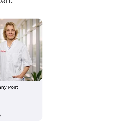
ten:
nny Post
n