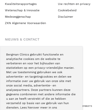
Kwaliteitsrapportages
Uw rechten en privacy
Wetenschap & Innovatie
Cookiebeleid
Medezeggenschap
Disclaimer
ZKN Algemene Voorwaarden
NIEUWS & CONTACT
Nieuws
Blogs
Bergman Clinics gebruikt functionele en
analytische cookies om de website te
Podcast
verbeteren en voor het bijhouden van
Pressroom
statistieken op een privacy-vriendelijke manier.
Met uw toestemming gebruiken we ook
Instagram
advertentie- en targetingcookies en delen we
Facebook
informatie over uw gebruik van onze site met
onze social media, advertentie- en
LinkedIn
analysepartners. Deze partners kunnen deze
gegevens combineren met andere informatie die
u aan ze heeft verstrekt of die ze hebben
verzameld op basis van uw gebruik van hun
Copyright © Bergman Clinics 2026
|
KVK nummer: 30196373
diensten. Lees hierover meer in ons