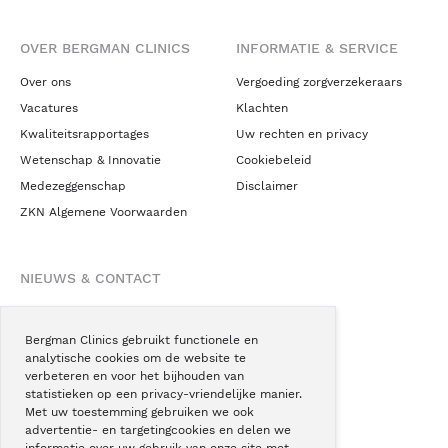
OVER BERGMAN CLINICS
INFORMATIE & SERVICE
Over ons
Vergoeding zorgverzekeraars
Vacatures
Klachten
Kwaliteitsrapportages
Uw rechten en privacy
Wetenschap & Innovatie
Cookiebeleid
Medezeggenschap
Disclaimer
ZKN Algemene Voorwaarden
NIEUWS & CONTACT
Nieuws
Blogs
Bergman Clinics gebruikt functionele en
analytische cookies om de website te
Podcast
verbeteren en voor het bijhouden van
Pressroom
statistieken op een privacy-vriendelijke manier.
Met uw toestemming gebruiken we ook
Instagram
advertentie- en targetingcookies en delen we
Facebook