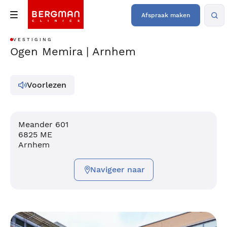
Afspraak maken
VESTIGING
Ogen Memira | Arnhem
Voorlezen
Meander 601
6825 ME
Arnhem
Navigeer naar