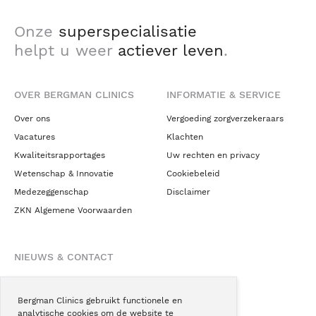
Onze
superspecialisatie
helpt u weer
actiever leven
.
OVER BERGMAN CLINICS
INFORMATIE & SERVICE
Over ons
Vergoeding zorgverzekeraars
Vacatures
Klachten
Kwaliteitsrapportages
Uw rechten en privacy
Wetenschap & Innovatie
Cookiebeleid
Medezeggenschap
Disclaimer
ZKN Algemene Voorwaarden
NIEUWS & CONTACT
Nieuws
Blogs
Bergman Clinics gebruikt functionele en
analytische cookies om de website te