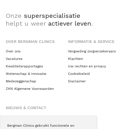
Onze
superspecialisatie
helpt u weer
actiever leven
.
OVER BERGMAN CLINICS
INFORMATIE & SERVICE
Over ons
Vergoeding zorgverzekeraars
Vacatures
Klachten
Kwaliteitsrapportages
Uw rechten en privacy
Wetenschap & Innovatie
Cookiebeleid
Medezeggenschap
Disclaimer
ZKN Algemene Voorwaarden
NIEUWS & CONTACT
Nieuws
Blogs
Bergman Clinics gebruikt functionele en