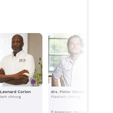
 Leonard Corion
drs. Pieter Verduijn
d
tisch chirurg
Plastisch chirurg
P
Amsterdam, Den Haag,