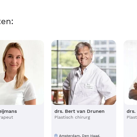
ten:
eijmans
drs. Bert van Drunen
drs.
rapeut
Plastisch chirurg
Plas
Amsterdam, Den Haag,