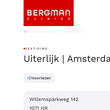
›
Vestigingen
Uiterlijk | Amsterdam
›
VESTIGING
Uiterlijk | Amster
Voorlezen
Willemsparkweg 142
1071 HR