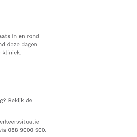
ats in en rond
ond deze dagen
kliniek.
g? Bekijk de
erkeerssituatie
via
088 9000 500
.