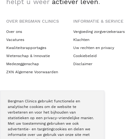
helpt u weer
actiever leven
.
OVER BERGMAN CLINICS
INFORMATIE & SERVICE
Over ons
Vergoeding zorgverzekeraars
Vacatures
Klachten
Kwaliteitsrapportages
Uw rechten en privacy
Wetenschap & Innovatie
Cookiebeleid
Medezeggenschap
Disclaimer
ZKN Algemene Voorwaarden
NIEUWS & CONTACT
Bergman Clinics gebruikt functionele en
Nieuws
analytische cookies om de website te
Blogs
verbeteren en voor het bijhouden van
statistieken op een privacy-vriendelijke manier.
Podcast
Met uw toestemming gebruiken we ook
Pressroom
advertentie- en targetingcookies en delen we
informatie over uw gebruik van onze site met
Instagram