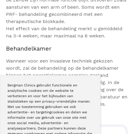
aansturen van een arm of been. Soms wordt een
PRF- behandeling gecombineerd met een
therapeutische blokkade.
Het effect van de behandeling merkt u gemiddeld
na 3-4 weken, maar maximaal na 6 weken.
Behandelkamer
Wanneer voor een invasieve techniek gekozen
wordt, zal de behandeling op de behandelkamer
binnen het operatiekamer complex gepland
worden. Vaak is dan een dagopname nodig. In de
Bergman Clinics gebruikt functionele en
behandelkamer hebben wij de beschikking over de
analytische cookies om de website te
modernste technieken zoals röntgen apparatuur en
verbeteren en voor het bijhouden van
statistieken op een privacy-vriendelijke manier.
een laesiegenerator voor zenuwblokkades.
Met uw toestemming gebruiken we ook
advertentie- en targetingcookies en delen we
informatie over uw gebruik van onze site met
onze social media, advertentie- en
analysepartners. Deze partners kunnen deze
gegevens combineren met andere informatie die