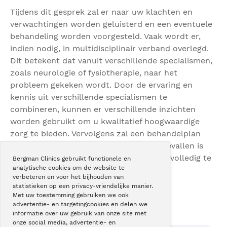
Tijdens dit gesprek zal er naar uw klachten en
verwachtingen worden geluisterd en een eventuele
behandeling worden voorgesteld. Vaak wordt er,
indien nodig, in multidisciplinair verband overlegd.
Dit betekent dat vanuit verschillende specialismen,
zoals neurologie of fysiotherapie, naar het
probleem gekeken wordt. Door de ervaring en
kennis uit verschillende specialismen te
combineren, kunnen er verschillende inzichten
worden gebruikt om u kwalitatief hoogwaardige
zorg te bieden. Vervolgens zal een behandelplan
worden opgesteld, echter in sommige gevallen is
het niet altijd mogelijk om alle klachten volledig te
Bergman Clinics gebruikt functionele en
analytische cookies om de website te
verhelpen.
verbeteren en voor het bijhouden van
statistieken op een privacy-vriendelijke manier.
Met uw toestemming gebruiken we ook
advertentie- en targetingcookies en delen we
informatie over uw gebruik van onze site met
onze social media, advertentie- en