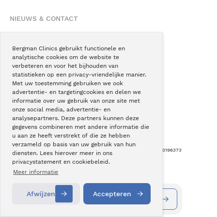
NIEUWS & CONTACT
Nieuws
Blogs
Bergman Clinics gebruikt functionele en
analytische cookies om de website te
Podcast
verbeteren en voor het bijhouden van
Pressroom
statistieken op een privacy-vriendelijke manier.
Met uw toestemming gebruiken we ook
Instagram
advertentie- en targetingcookies en delen we
Facebook
informatie over uw gebruik van onze site met
onze social media, advertentie- en
LinkedIn
analysepartners. Deze partners kunnen deze
gegevens combineren met andere informatie die
u aan ze heeft verstrekt of die ze hebben
verzameld op basis van uw gebruik van hun
Copyright © Bergman Clinics 2026
|
KVK nummer: 30196373
diensten. Lees hierover meer in ons
privacystatement en cookiebeleid.
Built by:
Nextly
Terug naar boven
Meer informatie
Afwijzen
Accepteren
Vestigingen
Alle behandelingen