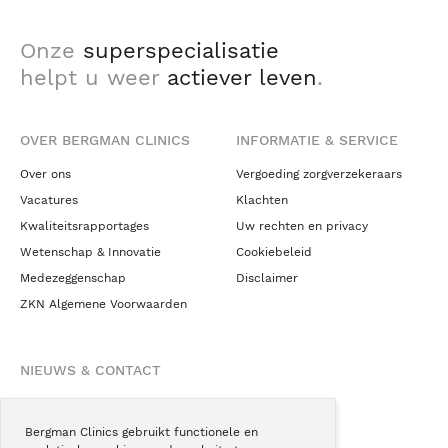
Onze
superspecialisatie
helpt u weer
actiever leven
.
OVER BERGMAN CLINICS
INFORMATIE & SERVICE
Over ons
Vergoeding zorgverzekeraars
Vacatures
Klachten
Kwaliteitsrapportages
Uw rechten en privacy
Wetenschap & Innovatie
Cookiebeleid
Medezeggenschap
Disclaimer
ZKN Algemene Voorwaarden
NIEUWS & CONTACT
Nieuws
Blogs
Bergman Clinics gebruikt functionele en