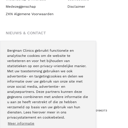
Medezeggenschap
Disclaimer
ZKN Algemene Voorwaarden
NIEUWS & CONTACT
Nieuws
Blogs
Bergman Clinics gebruikt functionele en
analytische cookies om de website te
Podcast
verbeteren en voor het bijhouden van
Pressroom
statistieken op een privacy-vriendelijke manier.
Met uw toestemming gebruiken we ook
Instagram
advertentie- en targetingcookies en delen we
Facebook
informatie over uw gebruik van onze site met
onze social media, advertentie- en
LinkedIn
analysepartners. Deze partners kunnen deze
gegevens combineren met andere informatie die
u aan ze heeft verstrekt of die ze hebben
verzameld op basis van uw gebruik van hun
Copyright © Bergman Clinics 2026
|
KVK nummer: 30196373
diensten. Lees hierover meer in ons
privacystatement en cookiebeleid.
Built by:
Nextly
Terug naar boven
Meer informatie